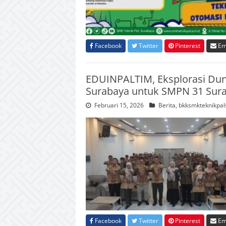
Facebook
Twitter
Pinterest
Em
EDUINPALTIM, Eksplorasi Dun
Surabaya untuk SMPN 31 Sur
Februari 15, 2026
Berita
,
bkksmkteknikpal
Facebook
Twitter
Pinterest
Em