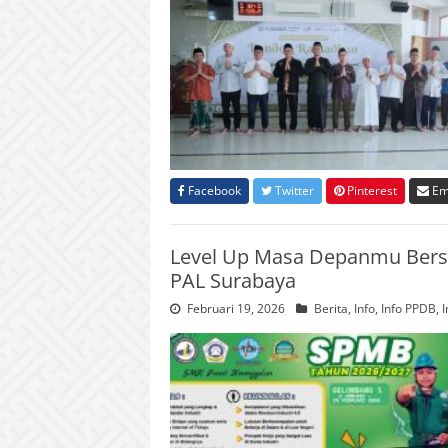
Facebook
Twitter
Pinterest
Em
Level Up Masa Depanmu Bersa
PAL Surabaya
Februari 19, 2026
Berita
,
Info
,
Info PPDB
,
I