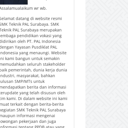
Assalamualaikum wr wb.
Selamat datang di website resmi
SMK Teknik PAL Surabaya. SMK
Teknik PAL Surabaya merupakan
lembaga pendidikan vokasi yang
didirikan oleh PT. PAL Indonesia
dengan Yayasan Pusdiklat PAL
Indonesia yang menaungi. Website
ini kami bangun untuk semakin
memudahkan seluruh stakeholder
baik pemerintah, dunia kerja dunia
industri, masyarakat, bahkan
lulusan SMP/MTs untuk
mendapatkan berita dan informasi
terupdate yang telah disusun oleh
tim kami. Di dalam website ini kami
muat terkait dengan berita-berita
kegiatan SMK Teknik PAL Surabaya
maupun informasi mengenai
lowongan pekerjaan dan juga
informasi tentang PPDB atau yang