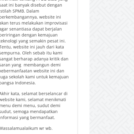
saat ini banyak disebut dengan
istilah SPMB. Dalam
perkembangannya, website ini
akan terus melakukan improvisasi
agar senantiasa dapat berjalan
beriringan dengan kemajuan
teknologi yang semakin pesat ini.
Tentu, website ini jauh dari kata
sempurna. Oleh sebab itu kami
sangat berharap adanya kritik dan
saran yang membangun demi
kebermanfaatan website ini dan
juga sekolah kami untuk kemajuan
bangsa Indonesia.
Akhir kata, selamat berselancar di
website kami, selamat menikmati
menu demi menu, sudut demi
sudut, semoga mendapatkan
informasi yang bermanfaat.
Wassalamualaikum wr wb.