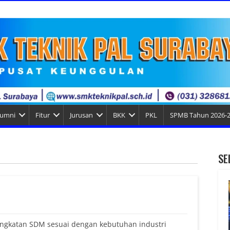
lumni
Fitur
Jurusan
BKK
PKL
SPMB Tahun 2026-
SE
ngkatan SDM sesuai dengan kebutuhan industri