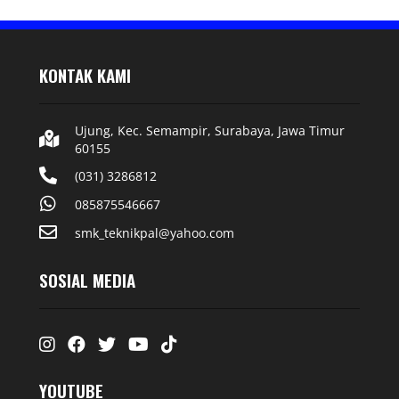
KONTAK KAMI
Ujung, Kec. Semampir, Surabaya, Jawa Timur
60155
(031) 3286812
085875546667
smk_teknikpal@yahoo.com
SOSIAL MEDIA
Instagram
Facebook
Twitter
Youtube
Tiktok
YOUTUBE