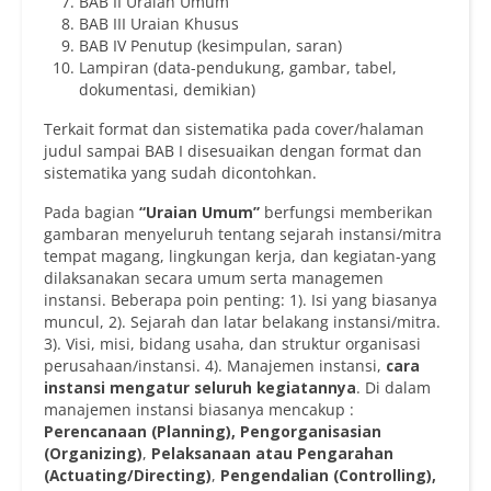
BAB II Uraian Umum
BAB III Uraian Khusus
BAB IV Penutup (kesimpulan, saran)
Lampiran (data-pendukung, gambar, tabel,
dokumentasi, demikian)
Terkait format dan sistematika pada cover/halaman
judul sampai BAB I disesuaikan dengan format dan
sistematika yang sudah dicontohkan.
Pada bagian
“Uraian Umum”
berfungsi memberikan
gambaran menyeluruh tentang sejarah instansi/mitra
tempat magang, lingkungan kerja, dan kegiatan-yang
dilaksanakan secara umum serta managemen
instansi. Beberapa poin penting: 1). Isi yang biasanya
muncul, 2). Sejarah dan latar belakang instansi/mitra.
3). Visi, misi, bidang usaha, dan struktur organisasi
perusahaan/instansi. 4). Manajemen instansi,
c
ara
instansi mengatur seluruh kegiatannya
. Di dalam
manajemen instansi biasanya mencakup :
Perencanaan (Planning), Pengorganisasian
(Organizing)
,
Pelaksanaan atau Pengarahan
(Actuating/Directing)
,
Pengendalian (Controlling)
,