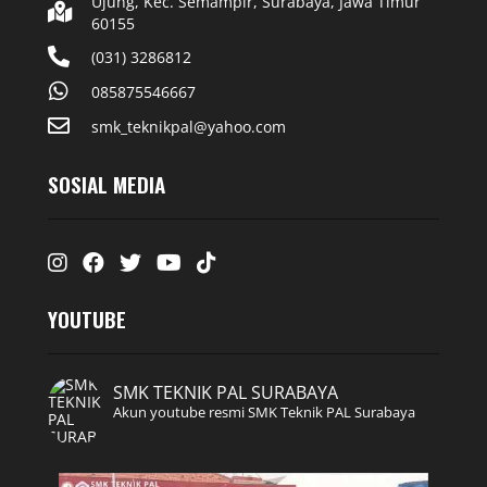
Ujung, Kec. Semampir, Surabaya, Jawa Timur
60155
(031) 3286812
085875546667
smk_teknikpal@yahoo.com
SOSIAL MEDIA
Instagram
Facebook
Twitter
Youtube
Tiktok
YOUTUBE
SMK TEKNIK PAL SURABAYA
Akun youtube resmi SMK Teknik PAL Surabaya