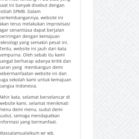
saat ini banyak disebut dengan
istilah SPMB. Dalam
perkembangannya, website ini
akan terus melakukan improvisasi
agar senantiasa dapat berjalan
beriringan dengan kemajuan
teknologi yang semakin pesat ini.
Tentu, website ini jauh dari kata
sempurna. Oleh sebab itu kami
sangat berharap adanya kritik dan
saran yang membangun demi
kebermanfaatan website ini dan
juga sekolah kami untuk kemajuan
bangsa Indonesia.
Akhir kata, selamat berselancar di
website kami, selamat menikmati
menu demi menu, sudut demi
sudut, semoga mendapatkan
informasi yang bermanfaat.
Wassalamualaikum wr wb.