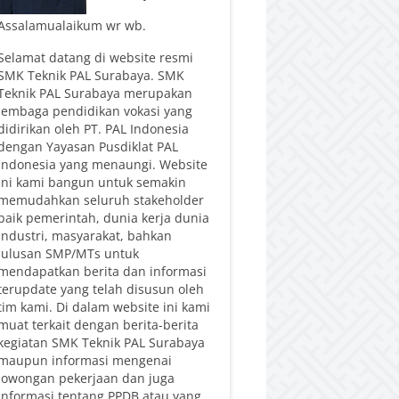
Assalamualaikum wr wb.
Selamat datang di website resmi
SMK Teknik PAL Surabaya. SMK
Teknik PAL Surabaya merupakan
lembaga pendidikan vokasi yang
didirikan oleh PT. PAL Indonesia
dengan Yayasan Pusdiklat PAL
Indonesia yang menaungi. Website
ini kami bangun untuk semakin
memudahkan seluruh stakeholder
baik pemerintah, dunia kerja dunia
industri, masyarakat, bahkan
lulusan SMP/MTs untuk
mendapatkan berita dan informasi
terupdate yang telah disusun oleh
tim kami. Di dalam website ini kami
muat terkait dengan berita-berita
kegiatan SMK Teknik PAL Surabaya
maupun informasi mengenai
lowongan pekerjaan dan juga
informasi tentang PPDB atau yang