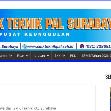
lumni
Fitur
Jurusan
BKK
PKL
SPMB Tahun 2026-
SE
swa dari SMK Teknik PAL Surabaya