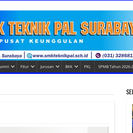
lumni
Fitur
Jurusan
BKK
PKL
SPMB Tahun 2026-
SE
i