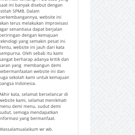
saat ini banyak disebut dengan
istilah SPMB. Dalam
perkembangannya, website ini
akan terus melakukan improvisasi
agar senantiasa dapat berjalan
beriringan dengan kemajuan
teknologi yang semakin pesat ini.
Tentu, website ini jauh dari kata
sempurna. Oleh sebab itu kami
sangat berharap adanya kritik dan
saran yang membangun demi
kebermanfaatan website ini dan
juga sekolah kami untuk kemajuan
bangsa Indonesia.
Akhir kata, selamat berselancar di
website kami, selamat menikmati
menu demi menu, sudut demi
sudut, semoga mendapatkan
informasi yang bermanfaat.
Wassalamualaikum wr wb.