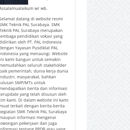
Assalamualaikum wr wb.
Selamat datang di website resmi
SMK Teknik PAL Surabaya. SMK
Teknik PAL Surabaya merupakan
lembaga pendidikan vokasi yang
didirikan oleh PT. PAL Indonesia
dengan Yayasan Pusdiklat PAL
Indonesia yang menaungi. Website
ini kami bangun untuk semakin
memudahkan seluruh stakeholder
baik pemerintah, dunia kerja dunia
industri, masyarakat, bahkan
lulusan SMP/MTs untuk
mendapatkan berita dan informasi
terupdate yang telah disusun oleh
tim kami. Di dalam website ini kami
muat terkait dengan berita-berita
kegiatan SMK Teknik PAL Surabaya
maupun informasi mengenai
lowongan pekerjaan dan juga
informasi tentang PPDB atau yang