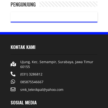
PENGUNJUNG
KONTAK KAMI
Ujung, Kec. Semampir, Surabaya, Jawa Timur
60155
(031) 3286812
085875546667
smk_teknikpal@yahoo.com
SOSIAL MEDIA