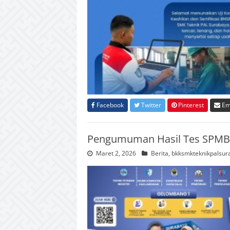
Facebook
Twitter
Pinterest
Em
Pengumuman Hasil Tes SPMB
Maret 2, 2026
Berita
,
bkksmkteknikpalsur