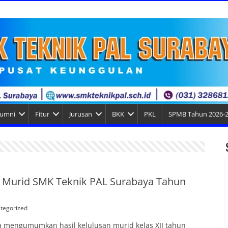
lumni
Fitur
Jurusan
BKK
PKL
SPMB Tahun 2026-
 Murid SMK Teknik PAL Surabaya Tahun
tegorized
 mengumumkan hasil kelulusan murid kelas XII tahun