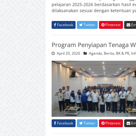
pelajaran 2025-2026 berdasarkan hasil ev
dilaksanakan sesuai dengan ketentuan y
Facebook
Twitter
Pinterest
Em
Program Penyiapan Tenaga Wel
April 20, 2026
Agenda
,
Berita
,
BK & PK
,
In
Facebook
Twitter
Pinterest
Em