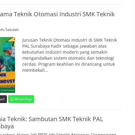
ma Teknik Otomasi Industri SMK Teknik
nfo Sekolah
Jurusan Teknik Otomasi Industri di SMK Teknik
PAL Surabaya hadir sebagai jawaban atas
kebutuhan industri modern yang semakin
mengandalkan sistem otomatis dan teknologi
cerdas. Program keahlian ini dirancang untuk
membekali…
ail
WhatsApp
ia Teknik: Sambutan SMK Teknik PAL
abaya
surabaya
,
Humas
,
Info PPDB
,
Info Sekolah
,
Kesiswaan
,
Uncategorized