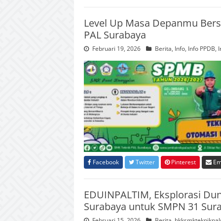
Level Up Masa Depanmu Bersa
PAL Surabaya
Februari 19, 2026
Berita
,
Info
,
Info PPDB
,
I
Facebook
Twitter
Pinterest
Em
EDUINPALTIM, Eksplorasi Dun
Surabaya untuk SMPN 31 Sur
Februari 15, 2026
Berita
,
bkksmkteknikpal