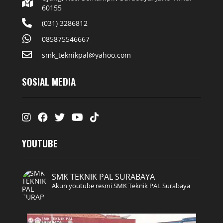
60155
(031) 3286812
085875546667
smk_teknikpal@yahoo.com
SOSIAL MEDIA
Instagram
Facebook
Twitter
Youtube
Tiktok
YOUTUBE
SMK TEKNIK PAL SURABAYA
Akun youtube resmi SMK Teknik PAL Surabaya