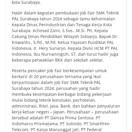
kota Surabaya.
Hadir dalam kegiatan pembukaan Job Fair SMK Teknik
PAL Surabaya tahun 2024 sebagai tamu kehormatan
Kepala Dinas Perindustrian dan Tenaga Kerja Kota
Surabaya, Achmad Zaini, S.Sos., M.Si. Plt. Kepala
Cabang Dinas Pendidikan Wilayah Sidoarjo, Bapak Dr.
Kiswanto., S.Pd., M.Pd. Ketua Yayasan Pusdiklat PAL
Indonesia, Ir. Hery Sunaryo. Kepala Divisi HCM PT PAL
Indonesia, Ibu Nurnaningsih, ST. dan turut hadir juga
beberapa perwakilan BKK dari sekolah sekitar.
Peserta pencaker Job Fair berkesempatan untuk
berkarir di 20 perusahaan ternama yang ikut
berpartisipasi dalam Job Fair SMK Teknik PAL
Surabaya tahun 2024. perusahan yang hadir
membuka kesempatan berbagai bidang pekerjaan
mulai bidang teknik konstuksi, perhotelan,
administrasi, Ritel, Jasa, Bank, dan bahkan penyaluran
kerja keluar negeri – Japan. Perusahaan – perusahaan
tersebut adalah PT Daniza Prima Sentosa, PT
Indomarco Prismatama, PT Sutindo, PT Smartfren
Telecom, PT Karya Manunggal Jati, PT Federal