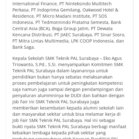
International Finance, PT Ninteksindo Multitech
Perkasa, PT Indoprima Gemilang, Oakwood Hotel &
Residence, PT Micro Madani Institute, PT SOS
Indonesia, PT Tedmonnindo Pratama Semesta, Bank
Central Asia (BCA), Boga Group Jatim, PT Dewata
Kencana Distribusi, PT JIAEC Surabaya, PT Sinar Sosro,
PT Mitra Lintas Multimedia, LPK COOP Indonesia, dan
Bank Saga.
Kepala Sekolah SMK Teknik PAL Surabaya – Eko Agus
Triswanto, S.Pd., S.Si. menyampaikan Komitmen SMK
Teknik PAL Surabaya dalam layanannya untuk
pendidikan bukan hanya sebatas melaksanakan
proses pembelajaran untuk peningkatan kompetensi
saja namun juga sampai dengan pendampingan dan
penyaluran alummninya ke DUDI dan bahkan dengan
Job Fair ini SMK Teknik PAL Surabaya juga
memberikan kesembatan kepada alumni sekolah lain
dan masyarakat sekitar untuk bisa melamar kerja di
Job Fair SMk Teknik PAL Surabaya. Hal ini sebagai
bukti nyata SMK Teknik PAL Surabaya berbagi manfaat
kebaikan lembaga kepada pihak sekitar yang
terdukung sepenuhnya oleh Yayasan Pusdiklat PAL