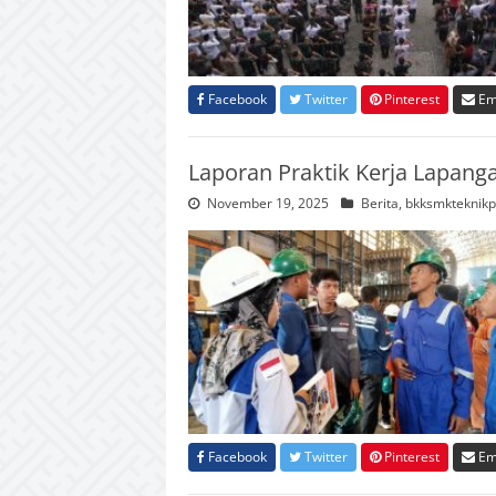
Facebook
Twitter
Pinterest
Em
Laporan Praktik Kerja Lapang
November 19, 2025
Berita
,
bkksmkteknikp
Facebook
Twitter
Pinterest
Em