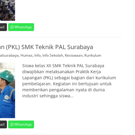
ail
WhatsApp
an (PKL) SMK Teknik PAL Surabaya
alsurabaya
,
Humas
,
Info
,
Info Sekolah
,
Kesiswaan
,
Kurikulum
Siswa kelas XII SMK Teknik PAL Surabaya
diwajibkan melaksanakan Praktik Kerja
Lapangan (PKL) sebagai bagian dari kurikulum
pembelajaran. Kegiatan ini bertujuan untuk
memberikan pengalaman nyata di dunia
industri sehingga siswa…
ail
WhatsApp