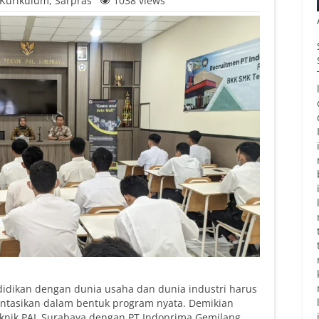
Kurikulum
,
Sarpras
1038 views
ndidikan dengan dunia usaha dan dunia industri harus
mentasikan dalam bentuk program nyata. Demikian
eknik PAL Surabaya dengan PT Indoprima Gemilang.