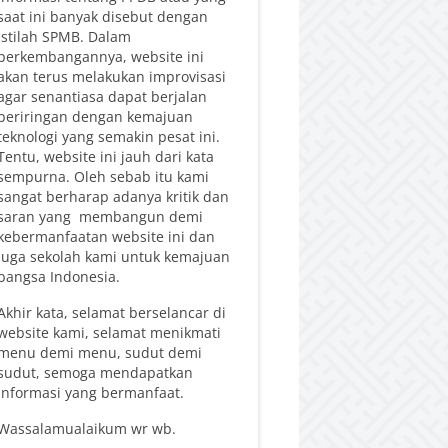
saat ini banyak disebut dengan
istilah SPMB. Dalam
perkembangannya, website ini
akan terus melakukan improvisasi
agar senantiasa dapat berjalan
beriringan dengan kemajuan
teknologi yang semakin pesat ini.
Tentu, website ini jauh dari kata
sempurna. Oleh sebab itu kami
sangat berharap adanya kritik dan
saran yang membangun demi
kebermanfaatan website ini dan
juga sekolah kami untuk kemajuan
bangsa Indonesia.
Akhir kata, selamat berselancar di
website kami, selamat menikmati
menu demi menu, sudut demi
sudut, semoga mendapatkan
informasi yang bermanfaat.
Wassalamualaikum wr wb.