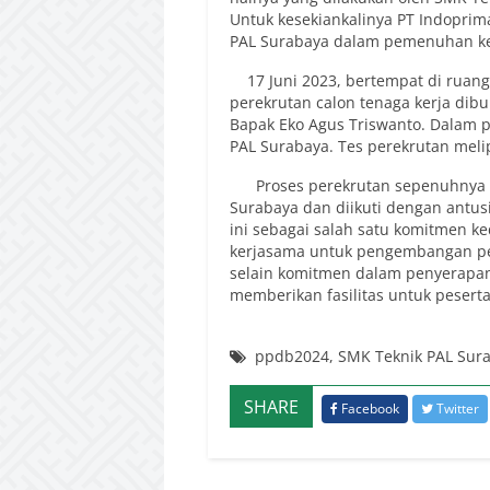
Untuk kesekiankalinya PT Indopri
PAL Surabaya dalam pemenuhan ke
17 Juni 2023, bertempat di ruang
perekrutan calon tenaga kerja dib
Bapak
Eko Agus Triswanto
. Dalam p
PAL Surabaya. Tes perekrutan melipu
Proses perekrutan sepenuhnya dif
Surabaya dan diikuti dengan antusi
ini sebagai salah satu komitmen k
kerjasama untuk pengembangan pen
selain komitmen dalam penyerapan
memberikan fasilitas untuk peserta
ppdb2024
,
SMK Teknik PAL Sur
SHARE
Facebook
Twitter