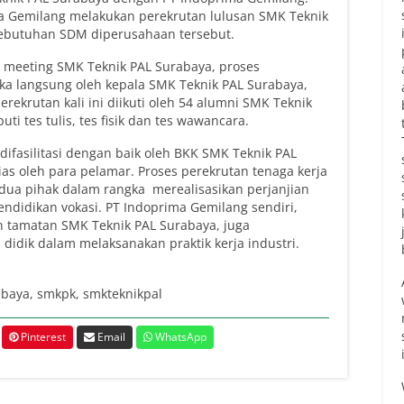
ma Gemilang melakukan perekrutan lulusan SMK Teknik
butuhan SDM diperusahaan tersebut.
 meeting SMK Teknik PAL Surabaya, proses
uka langsung oleh kepala SMK Teknik PAL Surabaya,
erekrutan kali ini diikuti oleh 54 alumni SMK Teknik
ti tes tulis, tes fisik dan tes wawancara.
asilitasi dengan baik oleh BKK SMK Teknik PAL
as oleh para pelamar. Proses perekrutan tenaga kerja
edua pihak dalam rangka merealisasikan perjanjian
didikan vokasi. PT Indoprima Gemilang sendiri,
 tamatan SMK Teknik PAL Surabaya, juga
 didik dalam melaksanakan praktik kerja industri.
abaya
,
smkpk
,
smkteknikpal
Pinterest
Email
WhatsApp