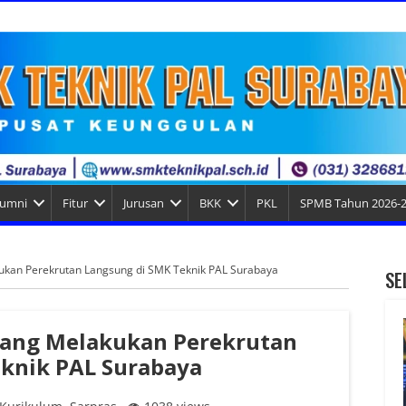
lumni
Fitur
Jurusan
BKK
PKL
SPMB Tahun 2026-
ukan Perekrutan Langsung di SMK Teknik PAL Surabaya
SE
lang Melakukan Perekrutan
knik PAL Surabaya