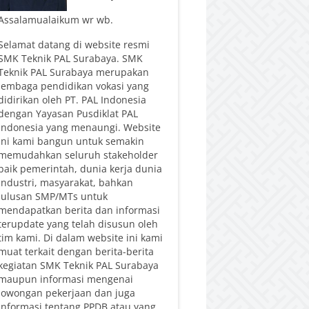
Assalamualaikum wr wb.
Selamat datang di website resmi
SMK Teknik PAL Surabaya. SMK
Teknik PAL Surabaya merupakan
lembaga pendidikan vokasi yang
didirikan oleh PT. PAL Indonesia
dengan Yayasan Pusdiklat PAL
Indonesia yang menaungi. Website
ini kami bangun untuk semakin
memudahkan seluruh stakeholder
baik pemerintah, dunia kerja dunia
industri, masyarakat, bahkan
lulusan SMP/MTs untuk
mendapatkan berita dan informasi
terupdate yang telah disusun oleh
tim kami. Di dalam website ini kami
muat terkait dengan berita-berita
kegiatan SMK Teknik PAL Surabaya
maupun informasi mengenai
lowongan pekerjaan dan juga
informasi tentang PPDB atau yang