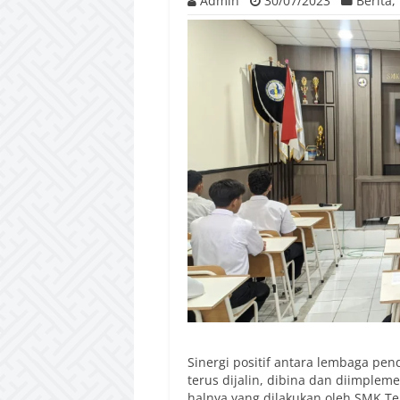
Admin
30/07/2023
Berita
,
Sinergi positif antara lembaga pe
terus dijalin, dibina dan diimple
halnya yang dilakukan oleh SMK T