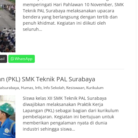
memperingati Hari Pahlawan 10 November, SMK
Teknik PAL Surabaya melaksanakan upacara
bendera yang berlangsung dengan tertib dan
penuh khidmat. Kegiatan ini diikuti oleh
seluruh…
ail
WhatsApp
an (PKL) SMK Teknik PAL Surabaya
alsurabaya
,
Humas
,
Info
,
Info Sekolah
,
Kesiswaan
,
Kurikulum
Siswa kelas XII SMK Teknik PAL Surabaya
diwajibkan melaksanakan Praktik Kerja
Lapangan (PKL) sebagai bagian dari kurikulum
pembelajaran. Kegiatan ini bertujuan untuk
memberikan pengalaman nyata di dunia
industri sehingga siswa…