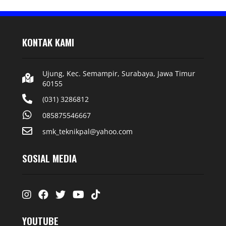
KONTAK KAMI
Ujung, Kec. Semampir, Surabaya, Jawa Timur
60155
(031) 3286812
085875546667
smk_teknikpal@yahoo.com
SOSIAL MEDIA
Instagram
Facebook
Twitter
Youtube
Tiktok
YOUTUBE