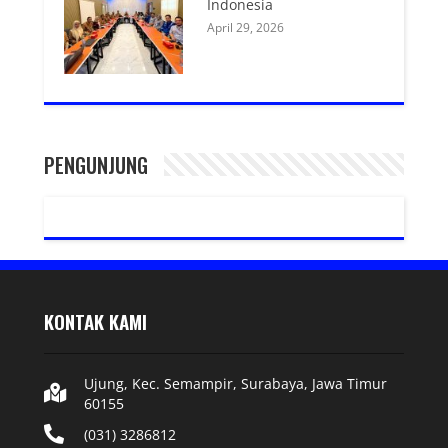
Indonesia
April 29, 2026
PENGUNJUNG
KONTAK KAMI
Ujung, Kec. Semampir, Surabaya, Jawa Timur
60155
(031) 3286812