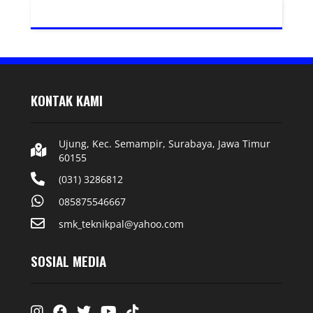
KONTAK KAMI
Ujung, Kec. Semampir, Surabaya, Jawa Timur
60155
(031) 3286812
085875546667
smk_teknikpal@yahoo.com
SOSIAL MEDIA
Instagram
Facebook
Twitter
Youtube
Tiktok