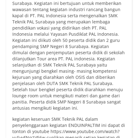
Surabaya. Kegiatan ini bertujuan untuk memberikan
wawasan tentang kegiatan industri rancang bangun
kapal di PT. PAL Indonesia serta mengenalkan SMK
Teknik PAL Surabaya yang merupakan lembaga
pendidikan vokasi yang didirikan oleh PT. PAL
Indonesia melalui Yayasan Pusdiklat PAL Indonesia.
Kegiatan ini diikuti oleh 50 peserta didik dan 2 guru
pendamping SMP Negeri 8 Surabaya. Kegiatan
dimulai dengan penjemputan peserta didik di sekolah
dilanjutkan Tour area PT. PAL indonesia. Kegiatan
selanjutkan di SMK Teknik PAL Surabaya yaitu
mengunjungi bengkel masing- masing kompetensi
kejuruan yang diarahkan oleh OSIS dan diberikan
penjelasan oleh DUTA SMK Teknik PAL Surabaya.
Setelah tour bengkel peserta didik diarahkan menuju
lounge room untuk mengikuti materi dan game dari
panitia. Peserta didik SMP Negeri 8 Surabaya sangat
antusias mengikuti kegiatan ini.
kegiatan keseruan SMK Teknik PAL dalam
penyelenggaraan kegiatan ENDUINPALTIM ini dapat di
tonton di youtube
https://www.youtube.com/watch?
v=SvyFNq1V56w
cuplikan menarik setiap kegiatan di