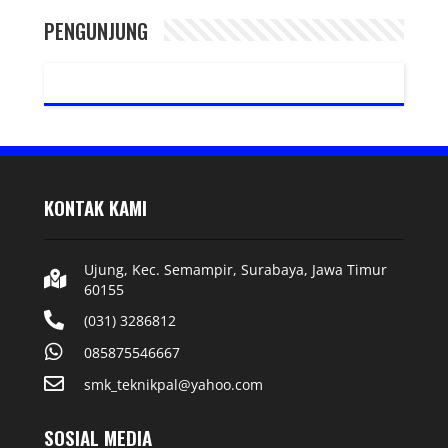
PENGUNJUNG
KONTAK KAMI
Ujung, Kec. Semampir, Surabaya, Jawa Timur
60155
(031) 3286812
085875546667
smk_teknikpal@yahoo.com
SOSIAL MEDIA