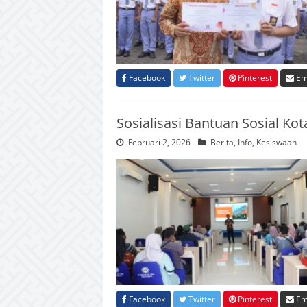
Facebook
Twitter
Pinterest
Em
Sosialisasi Bantuan Sosial Ko
Februari 2, 2026
Berita
,
Info
,
Kesiswaan
Facebook
Twitter
Pinterest
Em