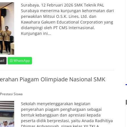
Surabaya, 12 Februari 2026 SMK Teknik PAL
Surabaya menerima kunjungan kehormatan dari
perwakilan Mitsui O.S.K. Lines, Ltd. dan
Kawahara Gakuen Educational Corporation yang
didampingi oleh PT CMS Internasional.
Kunjungan ini…
ail
WhatsApp
nyerahan Piagam Olimpiade Nasional SMK
Prestasi Siswa
Sekolah menyelenggarakan kegiatan
penyerahan piagam penghargaan sebagai
bentuk kebanggaan dan apresiasi kepada
peserta didik berprestasi, yaitu Anada Radhitiya
Dhimas Ardyansyah, siswa kelas XII TKJ A.