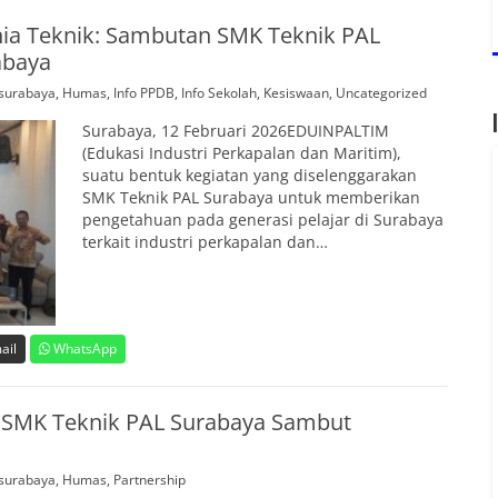
ia Teknik: Sambutan SMK Teknik PAL
abaya
surabaya
,
Humas
,
Info PPDB
,
Info Sekolah
,
Kesiswaan
,
Uncategorized
Surabaya, 12 Februari 2026EDUINPALTIM
(Edukasi Industri Perkapalan dan Maritim),
suatu bentuk kegiatan yang diselenggarakan
SMK Teknik PAL Surabaya untuk memberikan
pengetahuan pada generasi pelajar di Surabaya
terkait industri perkapalan dan…
ail
WhatsApp
l, SMK Teknik PAL Surabaya Sambut
surabaya
,
Humas
,
Partnership