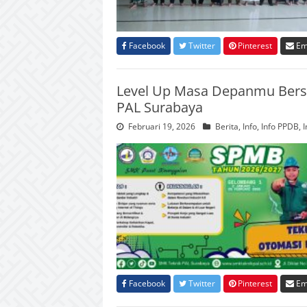
Facebook
Twitter
Pinterest
Em
Level Up Masa Depanmu Bersa
PAL Surabaya
Februari 19, 2026
Berita
,
Info
,
Info PPDB
,
I
Facebook
Twitter
Pinterest
Em