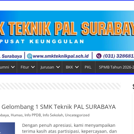
lumni
Fitur
Jurusan
BKK
PKL
SPMB Tahun 2026-
 Gelombang 1 SMK Teknik PAL SURABAYA
abaya
,
Humas
,
Info PPDB
,
Info Sekolah
,
Uncategorized
Dengan penuh apresiasi, kami menyampaikan
terima kasih atas partisipasi, kepercayaan, dan