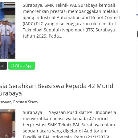
Surabaya, SMK Teknik PAL Surabaya kembali
menorehkan prestasi membanggakan melalui
ajang Industrial Automation and Robot Contest
(IARC) PLC yang diselenggarakan oleh Institut
Teknologi Sepuluh Nopember (ITS) Surabaya
tahun 2025. Pada…
ail
WhatsApp
sia Serahkan Beasiswa kepada 42 Murid
Surabaya
iswaan
,
Prestasi Siswa
Surabaya — Yayasan Pusdiklat PAL Indonesia
menyerahkan beasiswa kepada 42 murid
berprestasi SMK Teknik PAL Surabaya dalam
sebuah acara yang digelar di Auditorium
Pusdiklat PAL Indonesia, Rabu (21/1/2026).