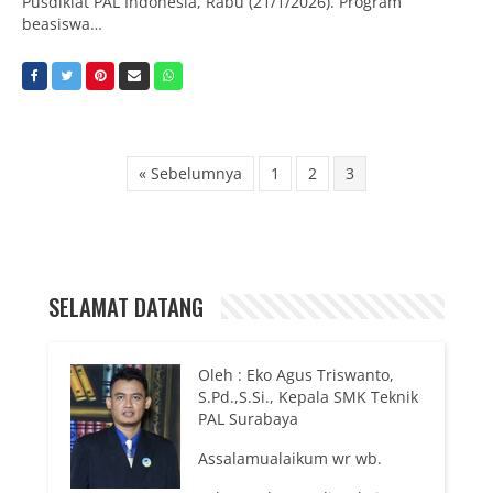
Pusdiklat PAL Indonesia, Rabu (21/1/2026). Program
beasiswa…
« Sebelumnya
1
2
3
SELAMAT DATANG
Oleh : Eko Agus Triswanto,
S.Pd.,S.Si., Kepala SMK Teknik
PAL Surabaya
Assalamualaikum wr wb.