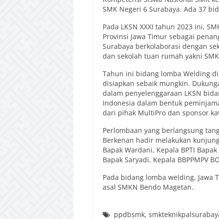
SMK Negeri 6 Surabaya. Ada 37 bi
Pada LKSN XXXI tahun 2023 ini, SM
Provinsi Jawa Timur sebagai pena
Surabaya berkolaborasi dengan se
dan sekolah tuan rumah yakni SMK
Tahun ini bidang lomba Welding dii
disiapkan sebaik mungkin. Dukung
dalam penyelenggaraan LKSN bidang
Indonesia dalam bentuk peminjama
dari pihak MultiPro dan sponsor ka
Perlombaan yang berlangsung tangg
Berkenan hadir melakukan kunjunga
Bapak Wardani, Kepala BPTI Bapak A
Bapak Saryadi, Kepala BBPPMPV BO
Pada bidang lomba welding, Jawa T
asal SMKN Bendo Magetan.
ppdbsmk
,
smkteknikpalsurabay