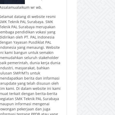
Assalamualaikum wr wb.
Selamat datang di website resmi
SMK Teknik PAL Surabaya. SMK
Teknik PAL Surabaya merupakan
lembaga pendidikan vokasi yang
didirikan oleh PT. PAL Indonesia
dengan Yayasan Pusdiklat PAL
Indonesia yang menaungi. Website
ini kami bangun untuk semakin
memudahkan seluruh stakeholder
baik pemerintah, dunia kerja dunia
industri, masyarakat, bahkan
lulusan SMP/MTs untuk
mendapatkan berita dan informasi
terupdate yang telah disusun oleh
tim kami. Di dalam website ini kami
muat terkait dengan berita-berita
kegiatan SMK Teknik PAL Surabaya
maupun informasi mengenai
lowongan pekerjaan dan juga
informasi tentang PPDB atau yang