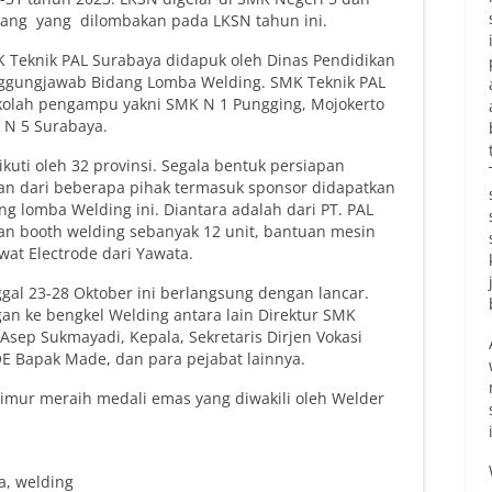
dang yang dilombakan pada LKSN tahun ini.
K Teknik PAL Surabaya didapuk oleh Dinas Pendidikan
nggungjawab Bidang Lomba Welding. SMK Teknik PAL
kolah pengampu yakni SMK N 1 Pungging, Mojokerto
 N 5 Surabaya.
kuti oleh 32 provinsi. Segala bentuk persiapan
an dari beberapa pihak termasuk sponsor didapatkan
 lomba Welding ini. Diantara adalah dari PT. PAL
n booth welding sebanyak 12 unit, bantuan mesin
wat Electrode dari Yawata.
al 23-28 Oktober ini berlangsung dengan lancar.
n ke bengkel Welding antara lain Direktur SMK
sep Sukmayadi, Kepala, Sekretaris Dirjen Vokasi
E Bapak Made, dan para pejabat lainnya.
imur meraih medali emas yang diwakili oleh Welder
a
,
welding