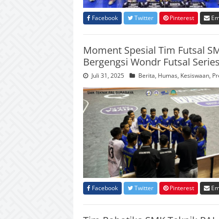
Facebook
Twitter
Pinterest
Em
Moment Spesial Tim Futsal S
Bergengsi Wondr Futsal Serie
Juli 31, 2025
Berita
,
Humas
,
Kesiswaan
,
Pr
Facebook
Twitter
Pinterest
Em