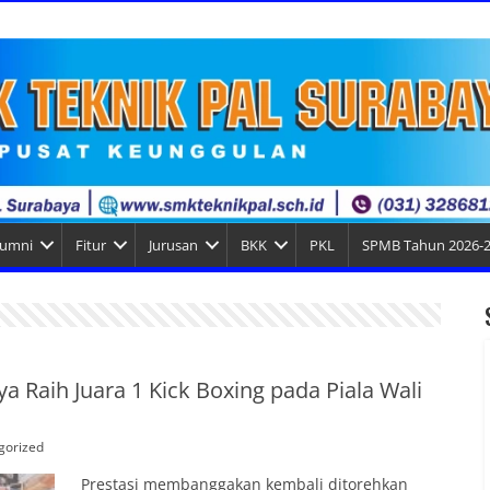
lumni
Fitur
Jurusan
BKK
PKL
SPMB Tahun 2026-
 Raih Juara 1 Kick Boxing pada Piala Wali
gorized
Prestasi membanggakan kembali ditorehkan