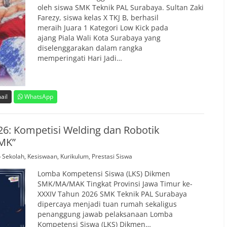
oleh siswa SMK Teknik PAL Surabaya. Sultan Zaki
Farezy, siswa kelas X TKJ B, berhasil
meraih Juara 1 Kategori Low Kick pada
ajang Piala Wali Kota Surabaya yang
diselenggarakan dalam rangka
memperingati Hari Jadi…
ail
WhatsApp
26: Kompetisi Welding dan Robotik
MK”
o Sekolah
,
Kesiswaan
,
Kurikulum
,
Prestasi Siswa
Lomba Kompetensi Siswa (LKS) Dikmen
SMK/MA/MAK Tingkat Provinsi Jawa Timur ke-
XXXIV Tahun 2026 SMK Teknik PAL Surabaya
dipercaya menjadi tuan rumah sekaligus
penanggung jawab pelaksanaan Lomba
Kompetensi Siswa (LKS) Dikmen…