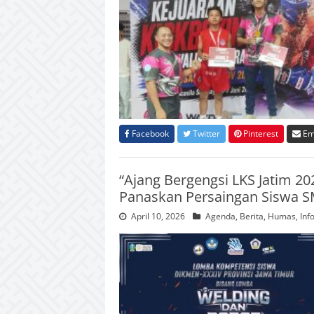
Facebook
Twitter
Pinterest
Em
“Ajang Bergengsi LKS Jatim 20
Panaskan Persaingan Siswa S
April 10, 2026
Agenda
,
Berita
,
Humas
,
Inf