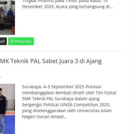
Tingkat Provinsi Jawa Timur pada Rabu, 10
Desember 2025. Acara yang berlangsung di…
ail
WhatsApp
MK Teknik PAL Sabet Juara 3 di Ajang
a
Surabaya, 4–5 September 2025 Prestasi
membanggakan kembali diraih oleh Tim Futsal
SMK Teknik PAL Surabaya dalam ajang
bergengsi Political UINSA Competition 2025,
yang diselenggarakan oleh Universitas Islam
Negeri Sunan Ampel…