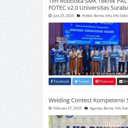
Tim Robotika SMK Teknik PAL 
FOTEC v2.0 Universitas Surab
Juni 25, 2025
Artikel
,
Berita
,
Info
,
Info Seko
Facebook
Twitter
Pinterest
Em
Welding Contest Kompetensi S
Februari 27, 2025
Agenda
,
Berita
,
Info Sek