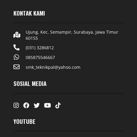
KONTAK KAMI
Ujung, Kec. Semampir, Surabaya, Jawa Timur
60155
(031) 3286812
085875546667
smk_teknikpal@yahoo.com
SOSIAL MEDIA
Instagram
Facebook
Twitter
Youtube
Tiktok
YOUTUBE