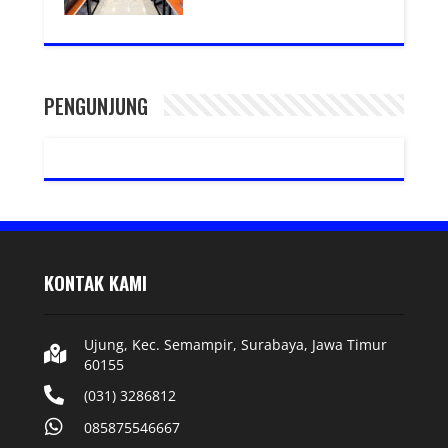
PENGUNJUNG
KONTAK KAMI
Ujung, Kec. Semampir, Surabaya, Jawa Timur
60155
(031) 3286812
085875546667