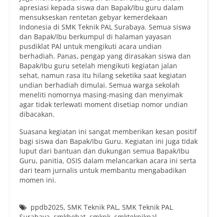
apresiasi kepada siswa dan Bapak/Ibu guru dalam
mensukseskan rentetan gebyar kemerdekaan
Indonesia di SMK Teknik PAL Surabaya. Semua siswa
dan Bapak/Ibu berkumpul di halaman yayasan
pusdiklat PAl untuk mengikuti acara undian
berhadiah. Panas, pengap yang dirasakan siswa dan
Bapak/Ibu guru setelah mengikuti kegiatan jalan
sehat, namun rasa itu hilang seketika saat kegiatan
undian berhadiah dimulai. Semua warga sekolah
meneliti nomornya masing-masing dan menyimak
agar tidak terlewati moment disetiap nomor undian
dibacakan.
Suasana kegiatan ini sangat memberikan kesan positif
bagi siswa dan Bapak/Ibu Guru. Kegiatan ini juga tidak
luput dari bantuan dan dukungan semua Bapak/Ibu
Guru, panitia, OSIS dalam melancarkan acara ini serta
dari team jurnalis untuk membantu mengabadikan
momen ini.
ppdb2025
,
SMK Teknik PAL
,
SMK Teknik PAL
Surabaya
,
smkhebat
,
smkpk
,
smkteknikpal