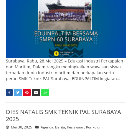
Surabaya, Rabu, 28 Mei 2025 – Edukasi Industri Perkapalan
dan Maritim, Dalam rangka meningkatkan wawasan siswa
terhadap dunia industri maritim dan perkapalan serta
peran SMK Teknik PAL Surabaya, EDUINPALTIM kegiatan…
DIES NATALIS SMK TEKNIK PAL SURABAYA
2025
Mei 30, 2025
Agenda
,
Berita
,
Kesiswaan
,
Kurikulum