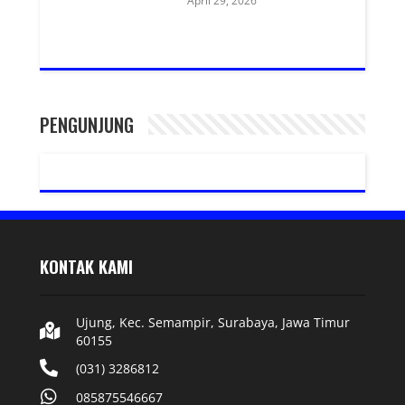
April 29, 2026
PENGUNJUNG
KONTAK KAMI
Ujung, Kec. Semampir, Surabaya, Jawa Timur
60155
(031) 3286812
085875546667