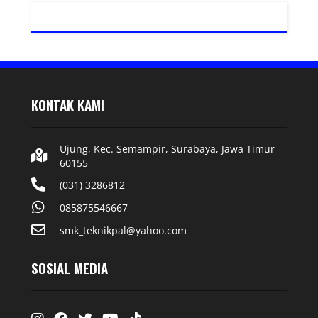
KONTAK KAMI
Ujung, Kec. Semampir, Surabaya, Jawa Timur
60155
(031) 3286812
085875546667
smk_teknikpal@yahoo.com
SOSIAL MEDIA