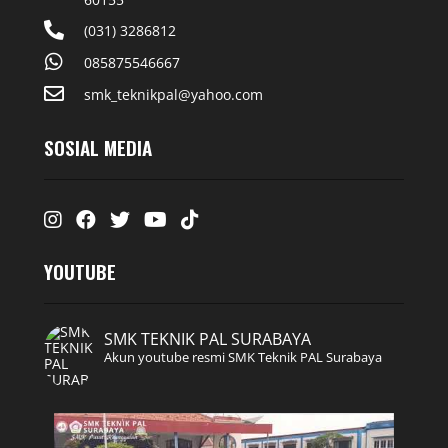
(031) 3286812
085875546667
smk_teknikpal@yahoo.com
SOSIAL MEDIA
Instagram
Facebook
Twitter
Youtube
Tiktok
YOUTUBE
SMK TEKNIK PAL SURABAYA
Akun youtube resmi SMK Teknik PAL Surabaya