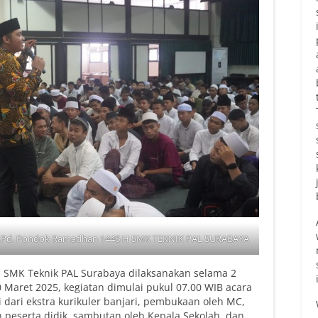
, S.Pd. Pondok Ramadhan 1446 H SMK TEKNIK PAL SURABAYA
SMK Teknik PAL Surabaya dilaksanakan selama 2
0 Maret 2025, kegiatan dimulai pukul 07.00 WIB acara
 dari ekstra kurikuler banjari, pembukaan oleh MC,
 peserta didik, sambutan oleh Kepala Sekolah, dan