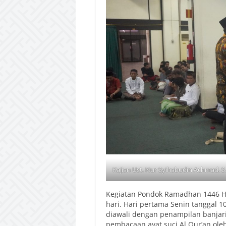
Kajian Ust. Nur Syihabudin Achmad
Kegiatan Pondok Ramadhan 1446 H 
hari. Hari pertama Senin tanggal 1
diawali dengan penampilan banjari
pembacaan ayat suci Al Qur’an oleh