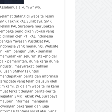
Assalamualaikum wr wb.
Selamat datang di website resmi
SMK Teknik PAL Surabaya. SMK
Teknik PAL Surabaya merupakan
lembaga pendidikan vokasi yang
didirikan oleh PT. PAL Indonesia
dengan Yayasan Pusdiklat PAL
Indonesia yang menaungi. Website
ini kami bangun untuk semakin
memudahkan seluruh stakeholder
baik pemerintah, dunia kerja dunia
industri, masyarakat, bahkan
lulusan SMP/MTs untuk
mendapatkan berita dan informasi
terupdate yang telah disusun oleh
tim kami. Di dalam website ini kami
muat terkait dengan berita-berita
kegiatan SMK Teknik PAL Surabaya
maupun informasi mengenai
lowongan pekerjaan dan juga
informasi tentang PPDB atau yang