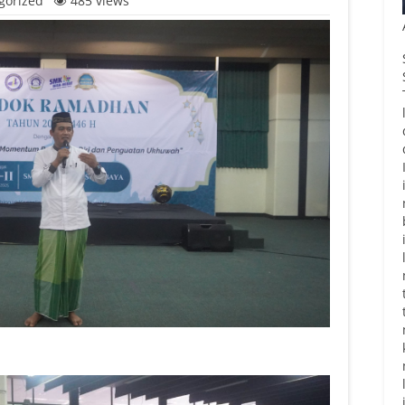
gorized
485 views