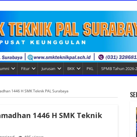
lumni
Fitur
Jurusan
BKK
PKL
SPMB Tahun 2026-
adhan 1446 H SMK Teknik PAL Surabaya
SE
amadhan 1446 H SMK Teknik