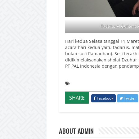
Tadarus Al Qur’an d
Hari kedua Selasa tanggal 11 Maret
acara hari kedua yaitu tadarus, ma
bulan suci Ramadhan). Sesi terakh
didik melaksanakan sholat Dzuhur
PT PAL Indonesia dengan pendamp
SHARE
Facebook
Twitter
ABOUT ADMIN