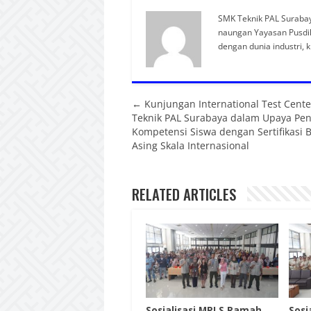
SMK Teknik PAL Suraba
naungan Yayasan Pusdik
dengan dunia industri, 
Posts navigation
← Kunjungan International Test Cent
Teknik PAL Surabaya dalam Upaya Pen
Kompetensi Siswa dengan Sertifikasi 
Asing Skala Internasional
RELATED ARTICLES
Sosialisasi MPLS Ramah
Sosia