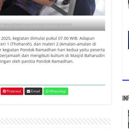
an serangkaian acara materi tentang puasa
 2025, kegiatan dimulai pukul 07.00 WIB. Adapun
teri 1 (Thoharoh), dan materi 2 (Amalan-amalan di
ir kegiatan Pondok Ramadhan hari kedua yaitu peserta
 berjamaah dan mengikuti kultum di Masjid Baharudin
ingan oleh panitia Pondok Ramadhan.
Pinterest
Email
WhatsApp
IN