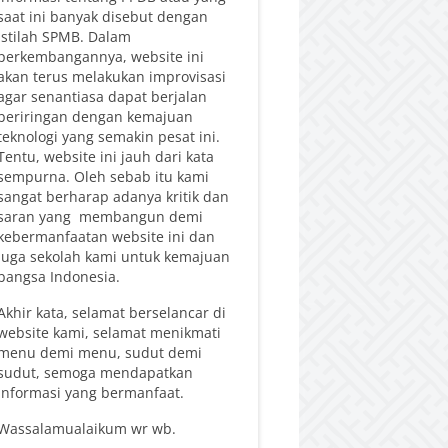
saat ini banyak disebut dengan
istilah SPMB. Dalam
perkembangannya, website ini
akan terus melakukan improvisasi
agar senantiasa dapat berjalan
beriringan dengan kemajuan
teknologi yang semakin pesat ini.
Tentu, website ini jauh dari kata
sempurna. Oleh sebab itu kami
sangat berharap adanya kritik dan
saran yang membangun demi
kebermanfaatan website ini dan
juga sekolah kami untuk kemajuan
bangsa Indonesia.
Akhir kata, selamat berselancar di
website kami, selamat menikmati
menu demi menu, sudut demi
sudut, semoga mendapatkan
informasi yang bermanfaat.
Wassalamualaikum wr wb.