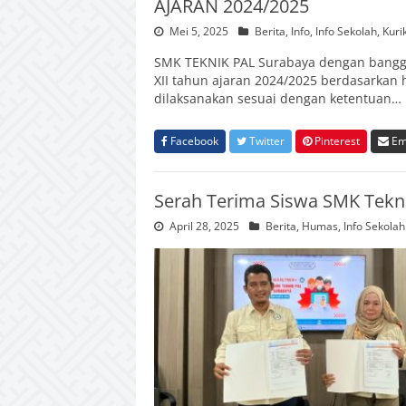
AJARAN 2024/2025
Mei 5, 2025
Berita
,
Info
,
Info Sekolah
,
Kuri
SMK TEKNIK PAL Surabaya dengan bangga 
XII tahun ajaran 2024/2025 berdasarkan h
dilaksanakan sesuai dengan ketentuan…
Facebook
Twitter
Pinterest
Em
Serah Terima Siswa SMK Tekni
April 28, 2025
Berita
,
Humas
,
Info Sekolah