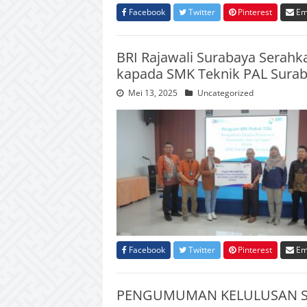
Facebook
Twitter
Pinterest
Em
BRI Rajawali Surabaya Serahk
kapada SMK Teknik PAL Sura
Mei 13, 2025
Uncategorized
Facebook
Twitter
Pinterest
Em
PENGUMUMAN KELULUSAN SI