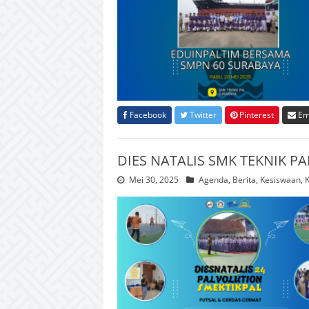
Facebook
Twitter
Pinterest
Em
DIES NATALIS SMK TEKNIK P
Mei 30, 2025
Agenda
,
Berita
,
Kesiswaan
,
K