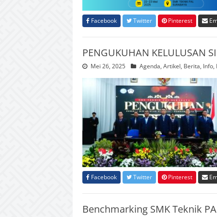
Facebook
Twitter
Pinterest
Em
PENGUKUHAN KELULUSAN SI
Mei 26, 2025
Agenda
,
Artikel
,
Berita
,
Info
,
Facebook
Twitter
Pinterest
Em
Benchmarking SMK Teknik PA