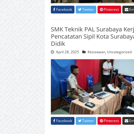
Facebook
Twitter
Pinterest
Em
SMK Teknik PAL Surabaya Ke
Pencatatan Sipil Kota Suraba
Didik
April 28, 2025
Kesiswaan
,
Uncategorized
Facebook
Twitter
Pinterest
Em