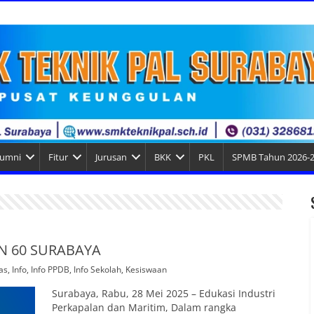
lumni
Fitur
Jurusan
BKK
PKL
SPMB Tahun 2026-
N 60 SURABAYA
as
,
Info
,
Info PPDB
,
Info Sekolah
,
Kesiswaan
Surabaya, Rabu, 28 Mei 2025 – Edukasi Industri
Perkapalan dan Maritim, Dalam rangka