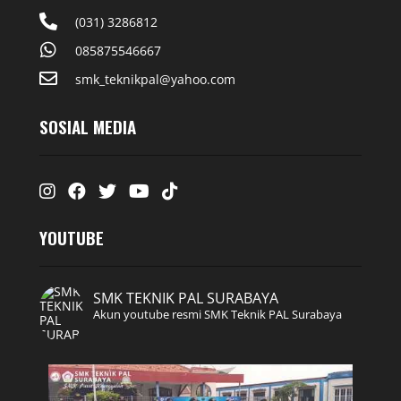
(031) 3286812
085875546667
smk_teknikpal@yahoo.com
SOSIAL MEDIA
Instagram
Facebook
Twitter
Youtube
Tiktok
YOUTUBE
SMK TEKNIK PAL SURABAYA
Akun youtube resmi SMK Teknik PAL Surabaya